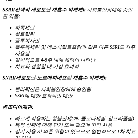
SSRI(선택적 세로토닌 재흡수 억제제):
사회불안장애에 승인
된 약물:
파록세틴
설트랄린
플루복사민
플루옥세틴 및 에스시탈로프람과 같은 다른 SSRI도 자주
사용됨
일반적으로 4-8주 내에 혜택이 나타남
치료와 결합할 때 가장 효과적
SNRI(세로토닌-노르에피네프린 재흡수 억제제):
벤라팍신은 사회불안장애에 승인됨
SSRI에 대한 효과적인 대안
벤조디아제핀:
빠르게 작용하는 항불안제(예: 클로나제팜, 알프라졸람)
특정 상황에 대해 단기 또는 필요에 따라 사용
장기 사용 시 의존 위험이 있으므로 일반적으로 1차 치료
가 아님