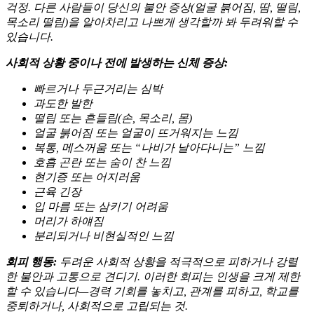
걱정. 다른 사람들이 당신의 불안 증상(얼굴 붉어짐, 땀, 떨림,
목소리 떨림)을 알아차리고 나쁘게 생각할까 봐 두려워할 수
있습니다.
사회적 상황 중이나 전에 발생하는 신체 증상:
빠르거나 두근거리는 심박
과도한 발한
떨림 또는 흔들림(손, 목소리, 몸)
얼굴 붉어짐 또는 얼굴이 뜨거워지는 느낌
복통, 메스꺼움 또는 “나비가 날아다니는” 느낌
호흡 곤란 또는 숨이 찬 느낌
현기증 또는 어지러움
근육 긴장
입 마름 또는 삼키기 어려움
머리가 하얘짐
분리되거나 비현실적인 느낌
회피 행동:
두려운 사회적 상황을 적극적으로 피하거나 강렬
한 불안과 고통으로 견디기. 이러한 회피는 인생을 크게 제한
할 수 있습니다—경력 기회를 놓치고, 관계를 피하고, 학교를
중퇴하거나, 사회적으로 고립되는 것.