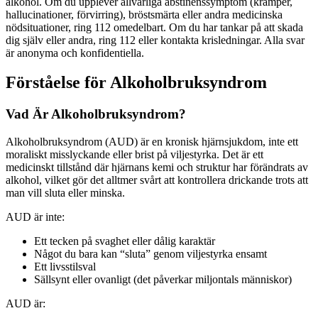
alkohol. Om du upplever allvarliga abstinenssymptom (kramper,
hallucinationer, förvirring), bröstsmärta eller andra medicinska
nödsituationer, ring 112 omedelbart. Om du har tankar på att skada
dig själv eller andra, ring 112 eller kontakta krisledningar. Alla svar
är anonyma och konfidentiella.
Förståelse för Alkoholbruksyndrom
Vad Är Alkoholbruksyndrom?
Alkoholbruksyndrom (AUD) är en kronisk hjärnsjukdom, inte ett
moraliskt misslyckande eller brist på viljestyrka. Det är ett
medicinskt tillstånd där hjärnans kemi och struktur har förändrats av
alkohol, vilket gör det alltmer svårt att kontrollera drickande trots att
man vill sluta eller minska.
AUD är inte:
Ett tecken på svaghet eller dålig karaktär
Något du bara kan “sluta” genom viljestyrka ensamt
Ett livsstilsval
Sällsynt eller ovanligt (det påverkar miljontals människor)
AUD är: