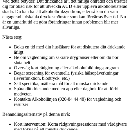
Vad detta betyder: Ditt drickande är i det farliga området och utsätter
dig för ökad risk för att utveckla AUD eller uppleva alkoholrelaterad
skada. Du kan ha lätt alkoholbruksyndrom, eller så kan du vara
engagerad i riskabla dryckesmönster som kan förvärras över tid. Nu
är en utmärkt tid att göra förändringar innan problemen blir mer
allvarliga.
Nästa steg:
Boka en tid med din husläkare för att diskutera ditt drickande
ärligt
Be om vägledning om säkrare drygränser eller om du bör
sluta helt
Överväg kort rådgivning eller alkoholutbildningsprogram
Begär screening för eventuella fysiska hälsopåverkningar
(leverfunktion, blodtryck, etc.)
Sätt specifika, mätbara mål för att minska drickande
Spåra ditt drickande med en app eller dagbok för att förbli
medveten
Kontakta Alkohollinjen (020-84 44 48) för vägledning och
resurser
Behandlingsalternativ på denna nivå:
Kort intervention: Korta rådgivningssessioner med vårdgivare
med fokus på att minska drickande