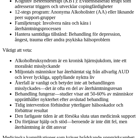
Kognitiv Beteendeterapi (KBT): Evidensbaserad terapi som
adresserar triggers och utvecklar copingfärdigheter
12-stegs program: Anonyma Alkoholister (AA) eller liknande
peer support-grupper
Familjeterapi: Involvera nära och kära i
återhämtningsprocessen
Hantera samtidiga tillstånd: Behandling för depression,
ångest, trauma eller andra psykiska hälsoproblem
Viktigt att veta:
Alkoholbruksyndrom är en kronisk hjärnsjukdom, inte ett
moraliskt misslyckande
Miljontals människor har återhämtat sig från allvarlig AUD
och lever lyckliga, uppfyllande nyktra liv
Återfall är vanligt och betyder inte att behandlingen
misslyckades—det är ofta en del av återhämtningsresan
Behandling fungerar—studier visar att 50-60% av människor
upprätthåller nykterhet efter avslutad behandling
Tidig intervention förhindrar ytterligare hälsoskador och
förbättrar resultat
Den farligaste tiden är att försöka sluta utan medicinsk support
Du förtjänar hjälp och stöd—beroende är inte ditt fel, men
återhämtning är ditt ansvar
Medicinska komplikationer som kräver brådskande uppmärksamhet: