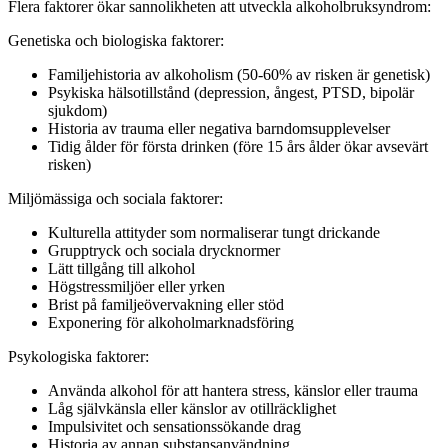
Flera faktorer ökar sannolikheten att utveckla alkoholbruksyndrom:
Genetiska och biologiska faktorer:
Familjehistoria av alkoholism (50-60% av risken är genetisk)
Psykiska hälsotillstånd (depression, ångest, PTSD, bipolär
sjukdom)
Historia av trauma eller negativa barndomsupplevelser
Tidig ålder för första drinken (före 15 års ålder ökar avsevärt
risken)
Miljömässiga och sociala faktorer:
Kulturella attityder som normaliserar tungt drickande
Grupptryck och sociala drycknormer
Lätt tillgång till alkohol
Högstressmiljöer eller yrken
Brist på familjeövervakning eller stöd
Exponering för alkoholmarknadsföring
Psykologiska faktorer:
Använda alkohol för att hantera stress, känslor eller trauma
Låg självkänsla eller känslor av otillräcklighet
Impulsivitet och sensationssökande drag
Historia av annan substansanvändning