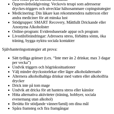
Öppenvårdsrådgivning: Veckovis terapi som adresserar
dryckes-triggers och utvecklar hälsosammare copingstrategier
Medicinering: Din läkare kan rekommendera naltrexon eller
andra mediciner för att minska lust
Stödgrupper: SMART Recovery, Måttfullt Drickande eller
Anonyma Alkoholister
Online-program: Evidensbaserade appar och program
Livsstilsförändringar: Adressera stress, förbättra sömn, öka
träning, bygga nyktra sociala kontakter
Självhanteringsstrategier att prova:
Sätt tydliga gränser (t.ex. “Inte mer än 2 drinkar, max 3 dagar
per vecka”)
Undvik triggers och högriskssituationer
Välj mindre drycksstorlekar eller lägre alkoholalternativ
Alternera alkoholhaltiga drinkar med vatten eller alkoholfria
drycker
Drick inte på tom mage
Undvik att dricka för att hantera stress eller känslor
Hitta alternativa aktiviteter (träning, hobbyer, sociala
evenemang utan alkohol)
Berätta för stödjande vänner/familj om dina mål
Spåra framsteg och fira framgångar