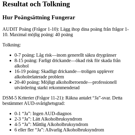
Resultat och Tolkning
Hur Poängsättning Fungerar
AUDIT Poäng (Frågor 1-10): Lägg ihop dina poäng från frågor 1-
10. Maximal möjlig poäng: 40 poäng
Tolkning:
0-7 poäng: Låg risk—inom generellt säkra drygränser
8-15 poäng: Farligt drickande—ökad risk för skada från
alkohol
16-19 poäng: Skadligt drickande—troligen upplever
alkoholrelaterade problem
20-40 poäng: Möjligt alkoholberoende—professionell
utvärdering starkt rekommenderad
DSM-5 Kriterier (Frågor 11-21): Räkna antalet “Ja”-svar. Detta
bestämmer AUD-svårighetsgrad:
0-1 “Ja”: Ingen AUD-diagnos
2-3 “Ja”: Lätt Alkoholbruksyndrom
4-5 “Ja”: Måttlig Alkoholbruksyndrom
6 eller fler “Ja”: Allvarlig Alkoholbruksyndrom