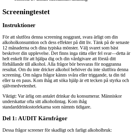
Screeningtestet
Instruktioner
För att slutföra denna screening noggrant, svara ärligt om din
alkoholkonsumtion och dess effekter på ditt liv. Tänk på de senaste
12 månaderna och dina typiska mönster. Välj svaret som bäst
beskriver din upplevelse. Det finns inga rätta eller fel svar—detta är
helt enkelt för att hjälpa dig och din vårdgivare att förstå ditt
förhållande till alkohol. Alla frågor bör besvaras för noggranna
resultat. Om du inte dricker alkohol behöver du inte slutföra denna
screening. Om några frågor känns svåra eller triggande, ta din tid
eller ta en paus. Kom ihåg att söka hjälp är ett tecken på styrka och
självmedvetenhet.
Viktigt: Var ärlig om antalet drinkar du konsumerar. Människor
underskattar ofta sitt alkoholintag. Kom ihåg
standarddrinksstorlekarna som nämnts tidigare.
Del 1: AUDIT Kärnfrågor
Dessa frågor screener för skadligt och farligt alkoholbruk: