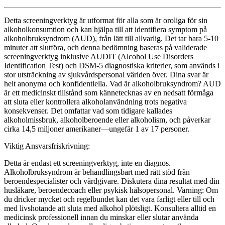
Detta screeningverktyg är utformat för alla som är oroliga för sin
alkoholkonsumtion och kan hjälpa till att identifiera symptom på
alkoholbruksyndrom (AUD), från lätt till allvarlig. Det tar bara 5-10
minuter att slutföra, och denna bedömning baseras på validerade
screeningverktyg inklusive AUDIT (Alcohol Use Disorders
Identification Test) och DSM-5 diagnostiska kriterier, som används i
stor utsträckning av sjukvårdspersonal världen över. Dina svar är
helt anonyma och konfidentiella. Vad är alkoholbruksyndrom? AUD
är ett medicinskt tillstånd som kännetecknas av en nedsatt förmåga
att sluta eller kontrollera alkoholanvändning trots negativa
konsekvenser. Det omfattar vad som tidigare kallades
alkoholmissbruk, alkoholberoende eller alkoholism, och påverkar
cirka 14,5 miljoner amerikaner—ungefär 1 av 17 personer.
Viktig Ansvarsfriskrivning:
Detta är endast ett screeningverktyg, inte en diagnos.
Alkoholbruksyndrom är behandlingsbart med rätt stöd från
beroendespecialister och vårdgivare. Diskutera dina resultat med din
husläkare, beroendecoach eller psykisk hälsopersonal. Varning: Om
du dricker mycket och regelbundet kan det vara farligt eller till och
med livshotande att sluta med alkohol plötsligt. Konsultera alltid en
medicinsk professionell innan du minskar eller slutar använda