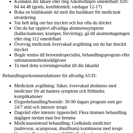
Kontakta din läkare eller ring Alkohollinjen omedelbart: 020-
84 44 48 (gratis, konfidentiell, vardagar 12-17)
Boka en brådskande tid med din husläkare för medicinsk
utvärdering
Var helt ärlig om hur mycket och hur ofta du dricker
Om du har upplevt allvarliga abstinenssymptom
(hallucinationer, kramper, förvirring), gå till akutmottagningen
eller ring 112 omedelbart
Överväg medicinsk övervakad avgiftning om du har druckit
mycket
Begär remiss till beroendespecialist, behandlingsprogram eller
substansmissbruksrådgivare
Ta med detta screeningresultat till din läkartid
Behandlingsrekommendationer för allvarlig AUD:
Medicinsk avgiftning: Säker, övervakad abstinens med
mediciner för att hantera symptom och förhindra
komplikationer
Dygnsbehandling/boende: 30-90 dagars program som ger
24/7 stöd och intensiv terapi
Dagvård eller intensiv öppenvård: Flera timmars behandling
dagligen medan man bor hemma
Medicinassisterad behandling: Godkända mediciner
(naltrexon, acamprosat, disulfiram) kombinerat med terapi