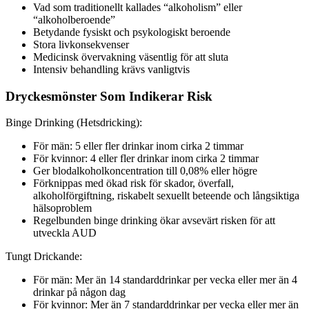
Vad som traditionellt kallades “alkoholism” eller
“alkoholberoende”
Betydande fysiskt och psykologiskt beroende
Stora livkonsekvenser
Medicinsk övervakning väsentlig för att sluta
Intensiv behandling krävs vanligtvis
Dryckesmönster Som Indikerar Risk
Binge Drinking (Hetsdricking):
För män: 5 eller fler drinkar inom cirka 2 timmar
För kvinnor: 4 eller fler drinkar inom cirka 2 timmar
Ger blodalkoholkoncentration till 0,08% eller högre
Förknippas med ökad risk för skador, överfall,
alkoholförgiftning, riskabelt sexuellt beteende och långsiktiga
hälsoproblem
Regelbunden binge drinking ökar avsevärt risken för att
utveckla AUD
Tungt Drickande:
För män: Mer än 14 standarddrinkar per vecka eller mer än 4
drinkar på någon dag
För kvinnor: Mer än 7 standarddrinkar per vecka eller mer än