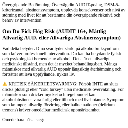
Övergripande Bedömning: Överväg din AUDIT-poäng, DSM-5-
kriterieantal, abstinenssymptom, upplevda konsekvenser och nivå av
störning med livet för att bestämma din övergripande risknivå och
behov av intervention.
Om Du Fick Hög Risk (AUDIT 16+, Måttlig-
Allvarlig AUD, eller Allvarliga Abstinenssymptom)
Vad detta betyder: Dina svar tyder starkt på alkoholbruksyndrom
som kräver professionell intervention. Du kan ha betydande fysiskt
och psykologiskt beroende av alkohol. Detta är ett allvarligt
medicinskt tillstånd, men det är mycket behandlingsbart. Många
människor med allvarlig AUD uppnår långsiktig återhämtning och
fortsätter att leva uppfyllande, nyktra liv.
KRITISK SÄKERHETSVARNING: Försök INTE att sluta
dricka plötsligt eller “cold turkey” utan medicinsk övervakning. För
människor som dricker mycket och regelbundet kan
alkoholabstinens vara farlig eller till och med livshotande. Symptom
som kramper, allvarlig förvirring eller hallucinationer (delirium
tremens) kräver omedelbar medicinsk uppmärksamhet.
Omedelbara nästa steg: