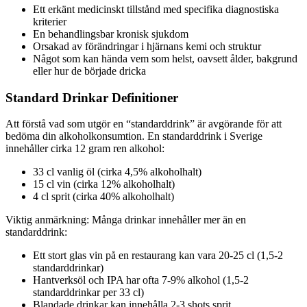
Ett erkänt medicinskt tillstånd med specifika diagnostiska
kriterier
En behandlingsbar kronisk sjukdom
Orsakad av förändringar i hjärnans kemi och struktur
Något som kan hända vem som helst, oavsett ålder, bakgrund
eller hur de började dricka
Standard Drinkar Definitioner
Att förstå vad som utgör en “standarddrink” är avgörande för att
bedöma din alkoholkonsumtion. En standarddrink i Sverige
innehåller cirka 12 gram ren alkohol:
33 cl vanlig öl (cirka 4,5% alkoholhalt)
15 cl vin (cirka 12% alkoholhalt)
4 cl sprit (cirka 40% alkoholhalt)
Viktig anmärkning: Många drinkar innehåller mer än en
standarddrink:
Ett stort glas vin på en restaurang kan vara 20-25 cl (1,5-2
standarddrinkar)
Hantverksöl och IPA har ofta 7-9% alkohol (1,5-2
standarddrinkar per 33 cl)
Blandade drinkar kan innehålla 2-3 shots sprit