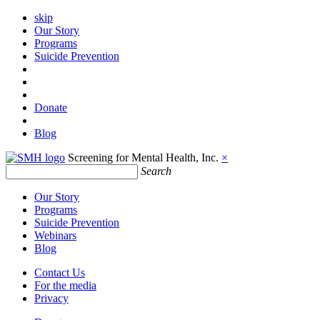
skip
Our Story
Programs
Suicide Prevention
Donate
Blog
Screening for Mental Health, Inc.
×
Search
Our Story
Programs
Suicide Prevention
Webinars
Blog
Contact Us
For the media
Privacy