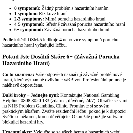
0 symptomů:
Žádný problém s hazardním hraním
1 symptom:
Rizikové hraní
2-3 symptomy:
Mírná porucha hazardního hraní
4-5 symptomů:
Středně závažná porucha hazardního hraní
6+ symptomů:
Závažná porucha hazardního hraní
Podle kritérií DSM-5 indikuje 4 nebo více symptomů poruchu
hazardního hraní vyžadující léčbu.
Pokud Jste Dosáhli Skóre 6+ (Závažná Porucha
Hazardního Hraní)
Co to znamená:
Vaše odpovědi naznačují závažné problémové
hraní, které významně ovlivňuje váš život. Profesionální pomoc je
naléhavě doporučena.
Další kroky – Jednejte nyní:
Kontaktujte National Gambling
Helpline: 0808 8020 133 (zdarma, důvěrné, 24/7). Obraťte se sami
na NHS Problem Gambling Clinic. Promluvte si se svým
praktickým lékařem. Zvažte rezidenční léčbu, pokud je k dispozici.
Svěřte se někomu, komu důvěřujete. Okamžitě použijte software
blokující hazardní hry.
Urgentní akce:
Vyloučte se ze všech heren a hazardních webů.