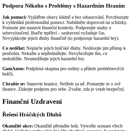
Podpora Někoho s Problémy s Hazardním Hraním
Jak pomoci:
Vyjádřete obavy klidně a bez odsuzování. Povzbuzujte
k vyhledání profesionální pomoci. Nabídněte doprovod na schůzky.
Pomozte jim nastavit finanční kontroly. Podporujte snahy o
sebevyloučení. Buďte trpěliví – uzdravení vyžaduje čas.
Nevyplácejte jejich dluhy finančně (to podporuje hazardní hry).
Co nedělat:
Neplaťte jejich hráčské dluhy. Nedávejte jim přístup k
penězům. Nekažte a nepřednášejte. Nevyhrožujte tím, co
nedodržíte. Neumožňujte jejich hazardní hry.
GamAnon:
Podpůrná skupina pro rodiny a přátele problémových
hráčů.
Chraňte se:
Stanovte hranice. Nelžete za ně. Postarejte se o své
finance. Získejte podporu pro sebe. Zvažte, zda je vztah bezpečný.
Finanční Uzdravení
Řešení Hráčských Dluhů
Okamžité akce:
Okamžitě přestaňte hrát. Vytvořte seznam všech