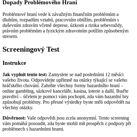
Dopady Problémového Hraní
Problémové hraní vede k závažným finančním problémům a
dluhům, rozpadům vztahů, pracovním obtížím, problémům s
duševním zdravím včetně deprese, úzkosti a rizika sebevraždy,
právním problémům a fyzickým zdravotním potížím způsobeným
stresem.
Screeningový Test
Instrukce
Jak vyplnit tento test:
Zamyslete se nad posledními 12 měsíci
vašeho života. Odpovídejte upřímně na otázky týkající se vašeho
hráčského chování. Zahrňte všechny formy hazardního hraní –
online gambling, sázkové kanceláře, kasina, loterie a další. Buďte
pravdiví – účelem je pomoci vám pochopit, zda vám hazardní hry
způsobují problémy. Pro přesné výsledky byste měli odpovědět na
všechny otázky.
Důvěrnost:
Vaše odpovědi jsou zcela anonymní. Tento screening
vám pomáhá posoudit, zda byste mohli mít prospěch z podpory při
problémech s hazardními hrami.