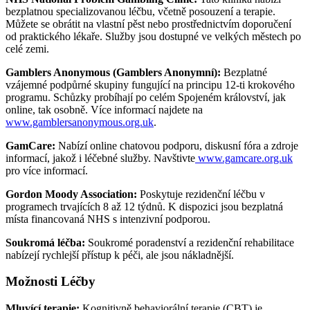
bezplatnou specializovanou léčbu, včetně posouzení a terapie.
Můžete se obrátit na vlastní pěst nebo prostřednictvím doporučení
od praktického lékaře. Služby jsou dostupné ve velkých městech po
celé zemi.
Gamblers Anonymous (Gamblers Anonymní):
Bezplatné
vzájemné podpůrné skupiny fungující na principu 12-ti krokového
programu. Schůzky probíhají po celém Spojeném království, jak
online, tak osobně. Více informací najdete na
www.gamblersanonymous.org.uk
.
GamCare:
Nabízí online chatovou podporu, diskusní fóra a zdroje
informací, jakož i léčebné služby. Navštivte
www.gamcare.org.uk
pro více informací.
Gordon Moody Association:
Poskytuje rezidenční léčbu v
programech trvajících 8 až 12 týdnů. K dispozici jsou bezplatná
místa financovaná NHS s intenzivní podporou.
Soukromá léčba:
Soukromé poradenství a rezidenční rehabilitace
nabízejí rychlejší přístup k péči, ale jsou nákladnější.
Možnosti Léčby
Mluvící terapie:
Kognitivně behaviorální terapie (CBT) je