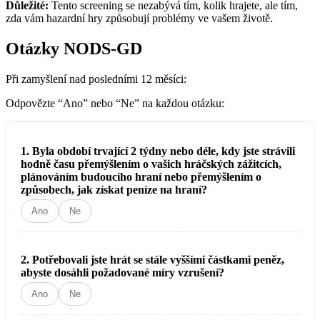
Důležité:
Tento screening se nezabývá tím, kolik hrajete, ale tím,
zda vám hazardní hry způsobují problémy ve vašem životě.
Otázky NODS-GD
Při zamyšlení nad posledními 12 měsíci:
Odpovězte “Ano” nebo “Ne” na každou otázku:
1. Byla období trvající 2 týdny nebo déle, kdy jste strávili
hodně času přemýšlením o vašich hráčských zážitcích,
plánováním budoucího hraní nebo přemýšlením o
způsobech, jak získat peníze na hraní?
Ano
Ne
2. Potřebovali jste hrát se stále vyššími částkami peněz,
abyste dosáhli požadované míry vzrušení?
Ano
Ne