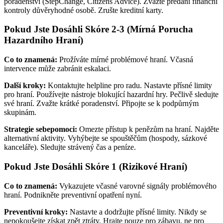
poradenství (StepChange, Citizens Advice). Zvažte předání finanční
kontroly důvěryhodné osobě. Zrušte kreditní karty.
Pokud Jste Dosáhli Skóre 2-3 (Mírná Porucha
Hazardního Hraní)
Co to znamená:
Prožíváte mírné problémové hraní. Včasná
intervence může zabránit eskalaci.
Další kroky:
Kontaktujte helpline pro radu. Nastavte přísné limity
pro hraní. Používejte nástroje blokující hazardní hry. Pečlivě sledujte
své hraní. Zvažte krátké poradenství. Připojte se k podpůrným
skupinám.
Strategie sebepomoci:
Omezte přístup k penězům na hraní. Najděte
alternativní aktivity. Vyhýbejte se spouštěčům (hospody, sázkové
kanceláře). Sledujte strávený čas a peníze.
Pokud Jste Dosáhli Skóre 1 (Rizikové Hraní)
Co to znamená:
Vykazujete včasné varovné signály problémového
hraní. Podnikněte preventivní opatření nyní.
Preventivní kroky:
Nastavte a dodržujte přísné limity. Nikdy se
nepokoušejte získat zpět ztráty. Hrajte pouze pro zábavu, ne pro