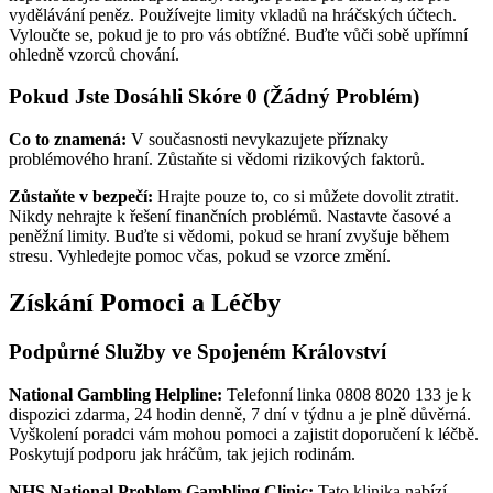
vydělávání peněz. Používejte limity vkladů na hráčských účtech.
Vyloučte se, pokud je to pro vás obtížné. Buďte vůči sobě upřímní
ohledně vzorců chování.
Pokud Jste Dosáhli Skóre 0 (Žádný Problém)
Co to znamená:
V současnosti nevykazujete příznaky
problémového hraní. Zůstaňte si vědomi rizikových faktorů.
Zůstaňte v bezpečí:
Hrajte pouze to, co si můžete dovolit ztratit.
Nikdy nehrajte k řešení finančních problémů. Nastavte časové a
peněžní limity. Buďte si vědomi, pokud se hraní zvyšuje během
stresu. Vyhledejte pomoc včas, pokud se vzorce změní.
Získání Pomoci a Léčby
Podpůrné Služby ve Spojeném Království
National Gambling Helpline:
Telefonní linka 0808 8020 133 je k
dispozici zdarma, 24 hodin denně, 7 dní v týdnu a je plně důvěrná.
Vyškolení poradci vám mohou pomoci a zajistit doporučení k léčbě.
Poskytují podporu jak hráčům, tak jejich rodinám.
NHS National Problem Gambling Clinic:
Tato klinika nabízí