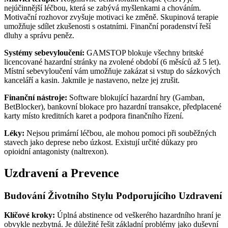
nejúčinnější léčbou, která se zabývá myšlenkami a chováním.
Motivační rozhovor zvyšuje motivaci ke změně. Skupinová terapie
umožňuje sdílet zkušenosti s ostatními. Finanční poradenství řeší
dluhy a správu peněz.
Systémy sebevyloučení:
GAMSTOP blokuje všechny britské
licencované hazardní stránky na zvolené období (6 měsíců až 5 let).
Místní sebevyloučení vám umožňuje zakázat si vstup do sázkových
kanceláří a kasin. Jakmile je nastaveno, nelze jej zrušit.
Finanční nástroje:
Software blokující hazardní hry (Gamban,
BetBlocker), bankovní blokace pro hazardní transakce, předplacené
karty místo kreditních karet a podpora finančního řízení.
Léky:
Nejsou primární léčbou, ale mohou pomoci při souběžných
stavech jako deprese nebo úzkost. Existují určité důkazy pro
opioidní antagonisty (naltrexon).
Uzdravení a Prevence
Budování Životního Stylu Podporujícího Uzdravení
Klíčové kroky:
Úplná abstinence od veškerého hazardního hraní je
obvykle nezbytná. Je důležité řešit základní problémy jako duševní