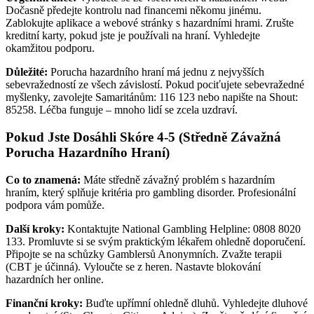
Dočasně předejte kontrolu nad financemi někomu jinému.
Zablokujte aplikace a webové stránky s hazardními hrami. Zrušte
kreditní karty, pokud jste je používali na hraní. Vyhledejte
okamžitou podporu.
Důležité:
Porucha hazardního hraní má jednu z nejvyšších
sebevražedností ze všech závislostí. Pokud pociťujete sebevražedné
myšlenky, zavolejte Samaritánům: 116 123 nebo napište na Shout:
85258. Léčba funguje – mnoho lidí se zcela uzdraví.
Pokud Jste Dosáhli Skóre 4-5 (Středně Závažná
Porucha Hazardního Hraní)
Co to znamená:
Máte středně závažný problém s hazardním
hraním, který splňuje kritéria pro gambling disorder. Profesionální
podpora vám pomůže.
Další kroky:
Kontaktujte National Gambling Helpline: 0808 8020
133. Promluvte si se svým praktickým lékařem ohledně doporučení.
Připojte se na schůzky Gamblersů Anonymních. Zvažte terapii
(CBT je účinná). Vyloučte se z heren. Nastavte blokování
hazardních her online.
Finanční kroky:
Buďte upřímní ohledně dluhů. Vyhledejte dluhové