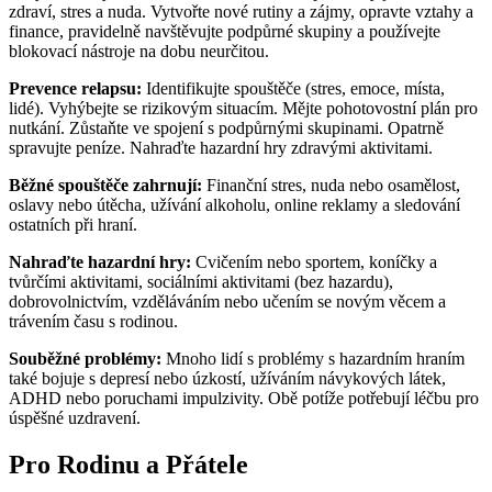
zdraví, stres a nuda. Vytvořte nové rutiny a zájmy, opravte vztahy a
finance, pravidelně navštěvujte podpůrné skupiny a používejte
blokovací nástroje na dobu neurčitou.
Prevence relapsu:
Identifikujte spouštěče (stres, emoce, místa,
lidé). Vyhýbejte se rizikovým situacím. Mějte pohotovostní plán pro
nutkání. Zůstaňte ve spojení s podpůrnými skupinami. Opatrně
spravujte peníze. Nahraďte hazardní hry zdravými aktivitami.
Běžné spouštěče zahrnují:
Finanční stres, nuda nebo osamělost,
oslavy nebo útěcha, užívání alkoholu, online reklamy a sledování
ostatních při hraní.
Nahraďte hazardní hry:
Cvičením nebo sportem, koníčky a
tvůrčími aktivitami, sociálními aktivitami (bez hazardu),
dobrovolnictvím, vzděláváním nebo učením se novým věcem a
trávením času s rodinou.
Souběžné problémy:
Mnoho lidí s problémy s hazardním hraním
také bojuje s depresí nebo úzkostí, užíváním návykových látek,
ADHD nebo poruchami impulzivity. Obě potíže potřebují léčbu pro
úspěšné uzdravení.
Pro Rodinu a Přátele