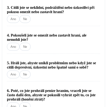
3. Cítili jste se neklidní, podrážděni nebo úzkostliví při
pokusu omezit nebo zastavit hraní?
Ano
Ne
4. Pokoušeli jste se omezit nebo zastavit hraní, ale
nemohli jste?
Ano
Ne
5. Hráli jste, abyste unikli problémům nebo když jste se
cítili depresivní, úzkostní nebo špatně sami o sobě?
Ano
Ne
6. Poté, co jste prohráli peníze hraním, vraceli jste se
často další den, abyste se pokusili vyhrát zpět to, co jste
prohráli (honění ztrát)?
Ano
Ne