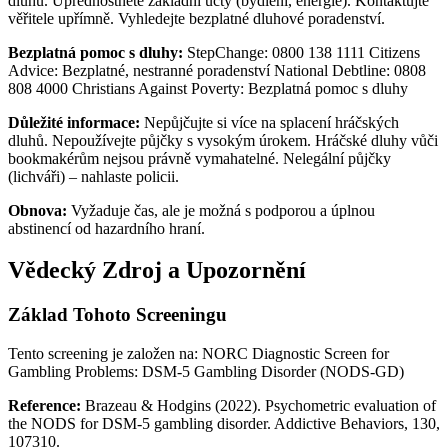
dluhů. Upřednostněte základní účty (bydlení, energie). Kontaktujte
věřitele upřímně. Vyhledejte bezplatné dluhové poradenství.
Bezplatná pomoc s dluhy:
StepChange: 0800 138 1111 Citizens
Advice: Bezplatné, nestranné poradenství National Debtline: 0808
808 4000 Christians Against Poverty: Bezplatná pomoc s dluhy
Důležité informace:
Nepůjčujte si více na splacení hráčských
dluhů. Nepoužívejte půjčky s vysokým úrokem. Hráčské dluhy vůči
bookmakérům nejsou právně vymahatelné. Nelegální půjčky
(lichváři) – nahlaste policii.
Obnova:
Vyžaduje čas, ale je možná s podporou a úplnou
abstinencí od hazardního hraní.
Vědecký Zdroj a Upozornění
Základ Tohoto Screeningu
Tento screening je založen na: NORC Diagnostic Screen for
Gambling Problems: DSM-5 Gambling Disorder (NODS-GD)
Reference:
Brazeau & Hodgins (2022). Psychometric evaluation of
the NODS for DSM-5 gambling disorder. Addictive Behaviors, 130,
107310.