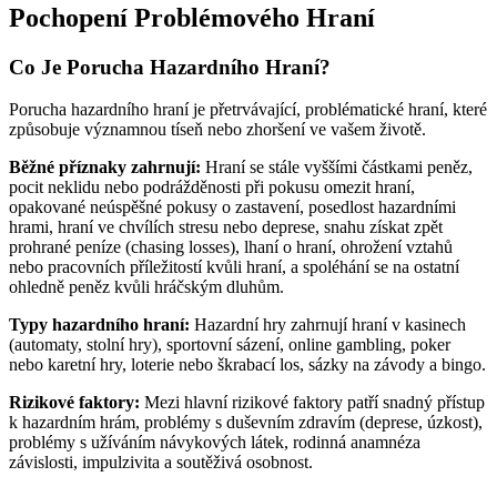
Pochopení Problémového Hraní
Co Je Porucha Hazardního Hraní?
Porucha hazardního hraní je přetrvávající, problématické hraní, které
způsobuje významnou tíseň nebo zhoršení ve vašem životě.
Běžné příznaky zahrnují:
Hraní se stále vyššími částkami peněz,
pocit neklidu nebo podrážděnosti při pokusu omezit hraní,
opakované neúspěšné pokusy o zastavení, posedlost hazardními
hrami, hraní ve chvílích stresu nebo deprese, snahu získat zpět
prohrané peníze (chasing losses), lhaní o hraní, ohrožení vztahů
nebo pracovních příležitostí kvůli hraní, a spoléhání se na ostatní
ohledně peněz kvůli hráčským dluhům.
Typy hazardního hraní:
Hazardní hry zahrnují hraní v kasinech
(automaty, stolní hry), sportovní sázení, online gambling, poker
nebo karetní hry, loterie nebo škrabací los, sázky na závody a bingo.
Rizikové faktory:
Mezi hlavní rizikové faktory patří snadný přístup
k hazardním hrám, problémy s duševním zdravím (deprese, úzkost),
problémy s užíváním návykových látek, rodinná anamnéza
závislosti, impulzivita a soutěživá osobnost.