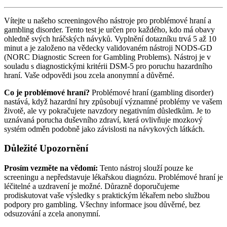
Vítejte u našeho screeningového nástroje pro problémové hraní a
gambling disorder. Tento test je určen pro každého, kdo má obavy
ohledně svých hráčských návyků. Vyplnění dotazníku trvá 5 až 10
minut a je založeno na vědecky validovaném nástroji NODS-GD
(NORC Diagnostic Screen for Gambling Problems). Nástroj je v
souladu s diagnostickými kritérii DSM-5 pro poruchu hazardního
hraní. Vaše odpovědi jsou zcela anonymní a důvěrné.
Co je problémové hraní?
Problémové hraní (gambling disorder)
nastává, když hazardní hry způsobují významné problémy ve vašem
životě, ale vy pokračujete navzdory negativním důsledkům. Je to
uznávaná porucha duševního zdraví, která ovlivňuje mozkový
systém odměn podobně jako závislosti na návykových látkách.
Důležité Upozornění
Prosím vezměte na vědomí:
Tento nástroj slouží pouze ke
screeningu a nepředstavuje lékařskou diagnózu. Problémové hraní je
léčitelné a uzdravení je možné. Důrazně doporučujeme
prodiskutovat vaše výsledky s praktickým lékařem nebo službou
podpory pro gambling. Všechny informace jsou důvěrné, bez
odsuzování a zcela anonymní.