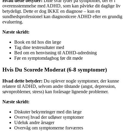
Hvad dette betyder:
Dine svar tyder på symptomer, der er i
overensstemmelse med ADHD, som kan påvirke dit daglige liv
betydeligt. Dette er dog IKKE en diagnose – kun en
sundhedsprofessionel kan diagnosticere ADHD efter en grundig
evaluering.
Næste skridt:
Book en tid hos din læge
Tag dine testresultater med
Bed om en henvisning til ADHD-udredning
Før en symptomdagbog før dit møde
Hvis Du Scorede Moderat (6-8 symptomer)
Hvad dette betyder:
Du oplever nogle symptomer, der kunne
relatere til ADHD, selvom andre tilstande (angst, depression,
søvnproblemer, stress) kan forårsage lignende problemer.
Næste skridt:
Diskuter bekymringer med din læge
Overvej hvad der udløser symptomer
Udeluk andre årsager
Overvåg om symptomerne forværres