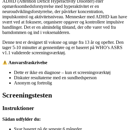
ADHD (Attention Deficit Hyperactivity Disorder) eller
opmærksomhedsforstyrrelse med hyperaktivitet er en
neuroudviklingsforstyrrelse, der påvirker koncentration,
impulskontrol og aktivitetsniveau. Mennesker med ADHD kan have
svært ved at fokusere, organisere opgaver og kontrollere impulsive
handlinger. Det er en almindelig tilstand, der ofte varer ved fra
barndommen og ind i voksenalderen.
Denne test er designet til voksne og unge fra 13 år og opefter. Den
tager 5-10 minutter at gennemføre og er baseret på WHO’s ASRS
v1.1 validerede screeningsværktøj.
Ansvarsfraskrivelse
Dette er ikke en diagnose – kun et screeningsværktøj
Diskuter resultaterne med en sundhedsperson
Anonym og fortrolig
Screeningstesten
Instruktioner
Sådan udfylder du:
Svar baseret på de seneste 6 måneder