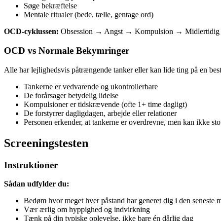
Søge bekræftelse
Mentale ritualer (bede, tælle, gentage ord)
OCD-cyklussen:
Obsession → Angst → Kompulsion → Midlertidig le
OCD vs Normale Bekymringer
Alle har lejlighedsvis påtrængende tanker eller kan lide ting på en b
Tankerne er vedvarende og ukontrollerbare
De forårsager betydelig lidelse
Kompulsioner er tidskrævende (ofte 1+ time dagligt)
De forstyrrer dagligdagen, arbejde eller relationer
Personen erkender, at tankerne er overdrevne, men kan ikke s
Screeningstesten
Instruktioner
Sådan udfylder du:
Bedøm hvor meget hver påstand har generet dig i den seneste 
Vær ærlig om hyppighed og indvirkning
Tænk på din typiske oplevelse, ikke bare én dårlig dag