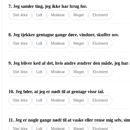
7. Jeg samler ting, jeg ikke har brug for.
Slet ikke
Lidt
Moderat
Meget
Ekstremt
8. Jeg tjekker gentagne gange døre, vinduer, skuffer osv.
Slet ikke
Lidt
Moderat
Meget
Ekstremt
9. Jeg bliver ked af det, hvis andre ændrer den måde, jeg har
Slet ikke
Lidt
Moderat
Meget
Ekstremt
10. Jeg føler, at jeg er nødt til at gentage visse tal.
Slet ikke
Lidt
Moderat
Meget
Ekstremt
11. Jeg er nogle gange nødt til at vaske eller rense mig selv, si
Slet ikke
Lidt
Moderat
Meget
Ekstremt