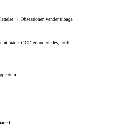
ttelse → Obsessionen vender tilbage
estemt måde. OCD er anderledes, fordi:
toppe dem
måned