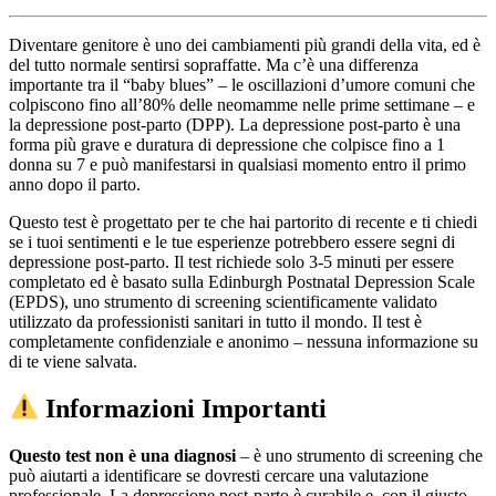
Diventare genitore è uno dei cambiamenti più grandi della vita, ed è
del tutto normale sentirsi sopraffatte. Ma c’è una differenza
importante tra il “baby blues” – le oscillazioni d’umore comuni che
colpiscono fino all’80% delle neomamme nelle prime settimane – e
la depressione post-parto (DPP). La depressione post-parto è una
forma più grave e duratura di depressione che colpisce fino a 1
donna su 7 e può manifestarsi in qualsiasi momento entro il primo
anno dopo il parto.
Questo test è progettato per te che hai partorito di recente e ti chiedi
se i tuoi sentimenti e le tue esperienze potrebbero essere segni di
depressione post-parto. Il test richiede solo 3-5 minuti per essere
completato ed è basato sulla Edinburgh Postnatal Depression Scale
(EPDS), uno strumento di screening scientificamente validato
utilizzato da professionisti sanitari in tutto il mondo. Il test è
completamente confidenziale e anonimo – nessuna informazione su
di te viene salvata.
Informazioni Importanti
Questo test non è una diagnosi
– è uno strumento di screening che
può aiutarti a identificare se dovresti cercare una valutazione
professionale. La depressione post-parto è curabile e, con il giusto